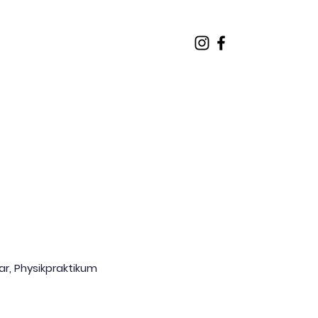
er
Patienten
r, Physikpraktikum