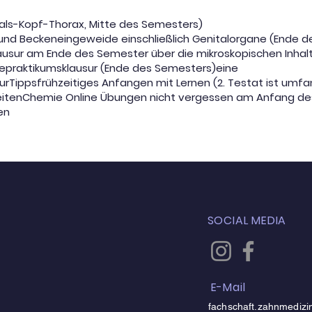
als-Kopf-Thorax, Mitte des Semesters)
nd Beckeneingeweide einschließlich Genitalorgane (Ende 
lausur am Ende des Semester über die mikroskopischen Inhal
epraktikumsklausur (Ende des Semesters)eine
urTippsfrühzeitiges Anfangen mit Lernen (2. Testat ist umfa
eitenChemie Online Übungen nicht vergessen am Anfang de
en
SOCIAL MEDIA
E-Mail
fachschaft.zahnmediz