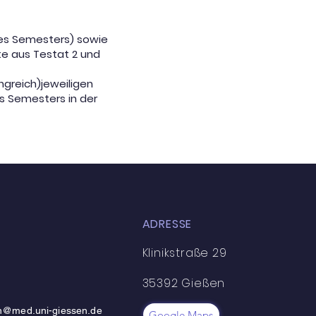
des Semesters) sowie
te aus Testat 2 und
ngreich)jeweiligen
s Semesters in der
ADRESSE
Klinikstraße 29
35392 Gießen
in@med.uni-giessen.de
Google Maps