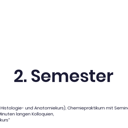
uns
Studium
Studienanfäng
2. Semester
 Histologie- und Anatomiekurs), Chemiepraktikum mit Semina
Minuten langen Kolloquien,
kurs“